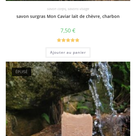
savon corps
,
savons visage
savon surgras Mon Caviar lait de chèvre, charbon
7,50
€
Note
5.00
Ajouter au panier
sur 5
ÉPUISÉ