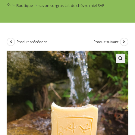
>
Boutique
>
savon surgras lait de chèvre miel SAF
Produit précédent
Produit suivant