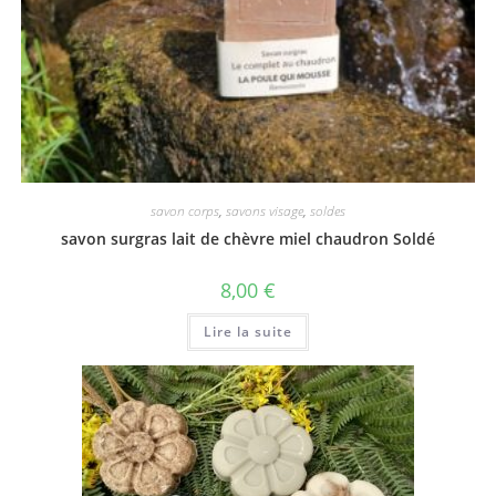
savon corps
,
savons visage
,
soldes
savon surgras lait de chèvre miel chaudron Soldé
8,00
€
Lire la suite