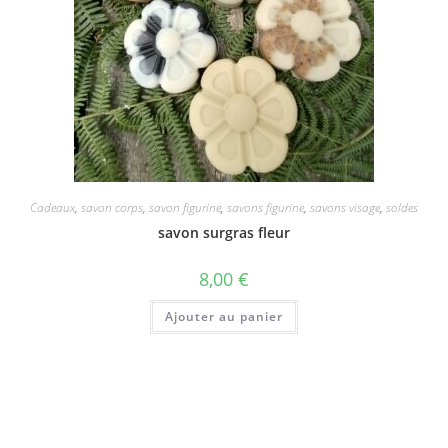
Cadeaux
,
savon corps
,
savon figurine
,
savons figurine
,
savons visage
,
soldes
savon surgras fleur
8,00
€
Ajouter au panier