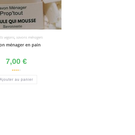
ts vegans
,
savons ménagers
on ménager en pain
7,00
€
Note
4.00
sur 5
Ajouter au panier