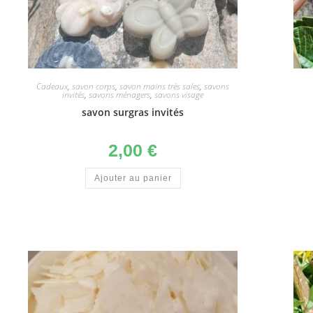
Cadeaux
,
savon corps
,
savon mains très sales
,
savons
invités
,
savons ménagers
,
savons visage
savon surgras invités
2,00
€
Ajouter au panier