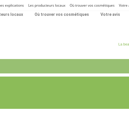
Accueil
Boutique
Panier
Je me présente
Le
es explications
Les producteurs locaux
Où trouver vos cosmétiques
Votre 
teurs locaux
Où trouver vos cosmétiques
Votre avis
La bea