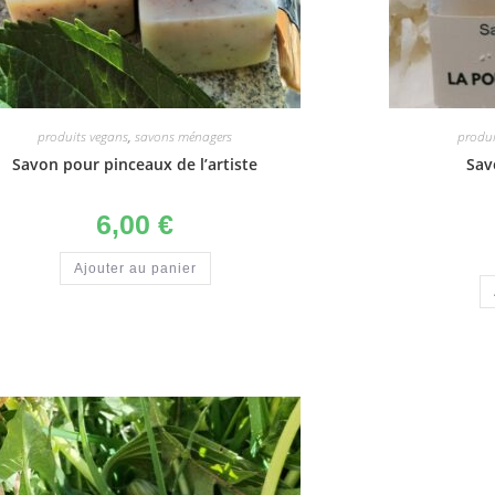
produits vegans
,
savons ménagers
produi
Savon pour pinceaux de l’artiste
Sav
6,00
€
Ajouter au panier