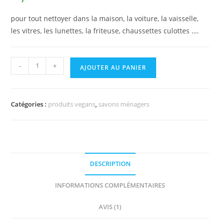
sur
notation
pour tout nettoyer dans la maison, la voiture, la vaisselle,
client
les vitres, les lunettes, la friteuse, chaussettes culottes ….
-
+
AJOUTER AU PANIER
Catégories :
produits vegans
,
savons ménagers
DESCRIPTION
INFORMATIONS COMPLÉMENTAIRES
AVIS (1)