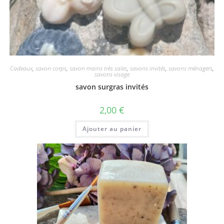
Cadeaux
,
savon corps
,
savon mains très sales
,
savons invités
,
savons ménagers
,
savons visage
savon surgras invités
2,00
€
Ajouter au panier