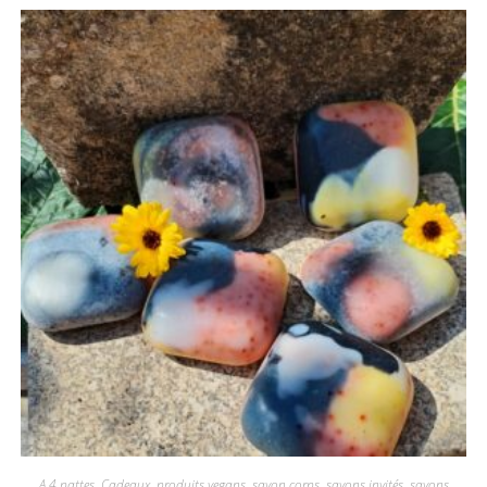
A 4 pattes
,
Cadeaux
,
produits vegans
,
savon corps
,
savons invités
,
savons