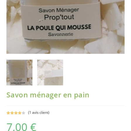
Savon ménager en pain
(
1
avis client)
Noté
1
4.00
7,00
€
sur 5
basé