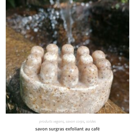
produits vegans
,
savon corps
,
soldes
savon surgras exfoliant au café