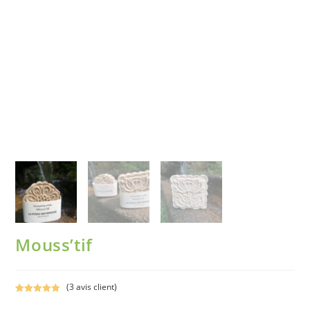
Mouss’tif
(
3
avis client)
Noté
3
5.00