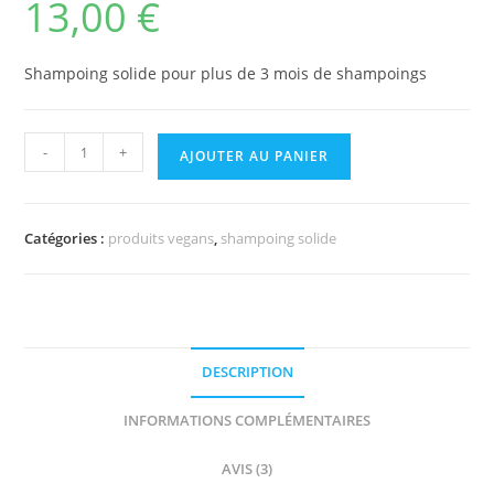
13,00
€
sur 5
basé sur
notations
client
Shampoing solide pour plus de 3 mois de shampoings
-
+
AJOUTER AU PANIER
Catégories :
produits vegans
,
shampoing solide
DESCRIPTION
INFORMATIONS COMPLÉMENTAIRES
AVIS (3)