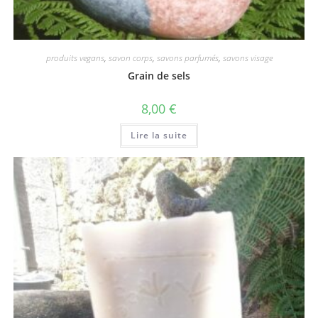
produits vegans
,
savon corps
,
savons parfumés
,
savons visage
Grain de sels
8,00
€
Lire la suite