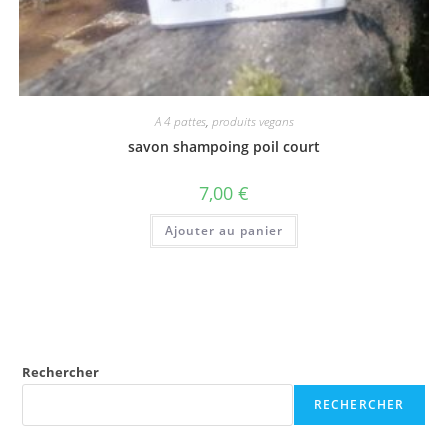
A 4 pattes
,
produits vegans
savon shampoing poil court
7,00
€
Ajouter au panier
Rechercher
RECHERCHER