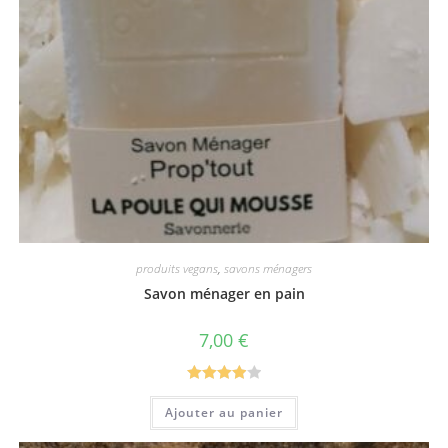
produits vegans
,
savons ménagers
Savon ménager en pain
7,00
€
Note
4.00
Ajouter au panier
sur 5