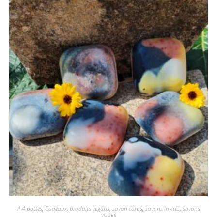
A 4 pattes
,
Cadeaux
,
produits vegans
,
savon corps
,
savons invités
,
savons
visage